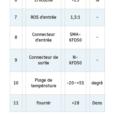
6
Efficacité
>25
%
7
ROS d'entrée
1,5:1
-
Connecteur
SMA-
8
-
d'entrée
KFD50
Connecteur de
N-
9
-
sortie
KFD50
Plage de
10
-20~+55
degré
température
11
Fournir
+28
Dans