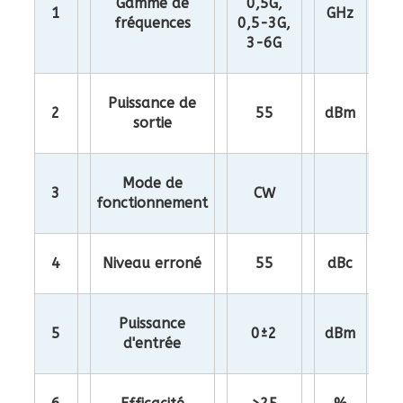
Gamme de
0,5G,
1
GHz
fréquences
0,5-3G,
3-6G
Puissance de
2
55
dBm
sortie
Mode de
3
CW
fonctionnement
4
Niveau erroné
55
dBc
Puissance
5
0±2
dBm
d'entrée