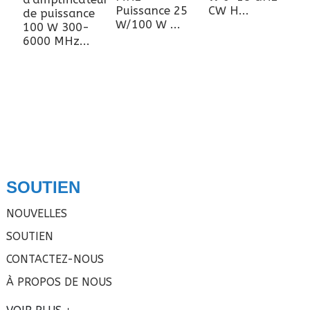
Puissance 25
CW H...
de puissance
A
W/100 W ...
100 W 300-
d
6000 MHz...
G
p
W
M
SOUTIEN
NOUVELLES
SOUTIEN
CONTACTEZ-NOUS
À PROPOS DE NOUS