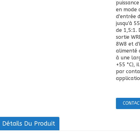
puissance
en mode c
d'entrée 
jusqu'à 5
de 1,5:1.
sortie WR
8W8 et d'i
alimenté 
à une lar
+55 °C), i
par contac
applicatio
CONTAC
Détails Du Produit