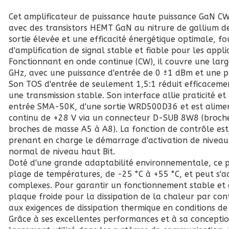
Cet amplificateur de puissance haute puissance GaN C
avec des transistors HEMT GaN au nitrure de gallium de
sortie élevée et une efficacité énergétique optimale, fo
d'amplification de signal stable et fiable pour les appli
Fonctionnant en onde continue (CW), il couvre une lar
GHz, avec une puissance d'entrée de 0 ±1 dBm et une pu
Son TOS d'entrée de seulement 1,5:1 réduit efficacement
une transmission stable. Son interface allie praticité et
entrée SMA-50K, d'une sortie WRD500D36 et est alime
continu de +28 V via un connecteur D-SUB 8W8 (broche
broches de masse A5 à A8). La fonction de contrôle est r
prenant en charge le démarrage d'activation de nivea
normal de niveau haut Bit.
Doté d'une grande adaptabilité environnementale, ce p
plage de températures, de -25 °C à +55 °C, et peut s'a
complexes. Pour garantir un fonctionnement stable et du
plaque froide pour la dissipation de la chaleur par co
aux exigences de dissipation thermique en conditions d
Grâce à ses excellentes performances et à sa conceptio