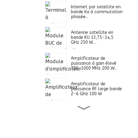
Internet par satellite en
bande Ka à commutation
phasée...
Antenne satellite en
bande KU 13,75-14,5
GHz 250 W…
Amplificateur de
puissance à gain élevé
700-1000 MHz 200 W...
Amplificateur de
puissance RF large bande
2-6 GHz 100 W
Alimentation ultra large
bande 0,4-2,7 GHz 100
W...
Amplificateur de