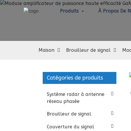
Produits
À Propos De 
Maison
Brouilleur de signal
Mod
Catégories de produits
Loading...
Loading...
Système radar à antenne
réseau phasée
Brouilleur de signal
Couverture du signal