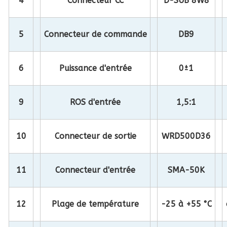
4
Connecteur CC
D-SUB 8W8
5
Connecteur de commande
DB9
6
Puissance d'entrée
0±1
9
ROS d'entrée
1,5:1
10
Connecteur de sortie
WRD500D36
11
Connecteur d'entrée
SMA-50K
12
Plage de température
-25 à +55 °C