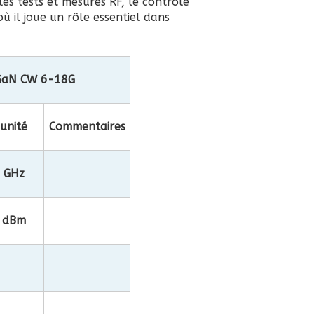
es tests et mesures RF, le contrôle
où il joue un rôle essentiel dans
 GaN CW 6-18G
unité
Commentaires
GHz
dBm