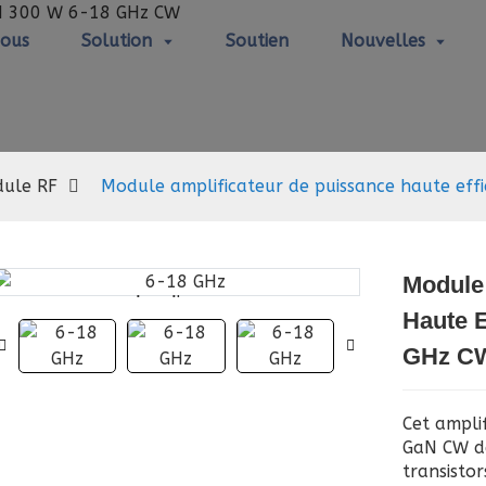
Nous
Solution
Soutien
Nouvelles
Module RF
ule RF
Module amplificateur de puissance haute ef
Module
Loading...
Loading...
Haute E
GHz C
Cet ampli
GaN CW de
transisto