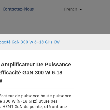
Contactez-Nous
French
ficacité GaN 300 W 6-18 GHz CW
 Amplificateur De Puissance
Loading...
Loading...
fficacité GaN 300 W 6-18
W
ficateur de puissance haute puissance
 300 W (6-18 GHz) utilise des
rs HEMT GaN de pointe, offrant une