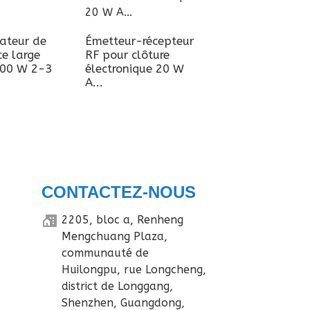
ateur de
Émetteur-récepteur
Amplificateur de
e large
RF pour clôture
puissance à gain
00 W 2-3
électronique 20 W
élevé 700-1000
A...
200 W...
CONTACTEZ-NOUS
2205, bloc a, Renheng
Mengchuang Plaza,
communauté de
Huilongpu, rue Longcheng,
district de Longgang,
Shenzhen, Guangdong,