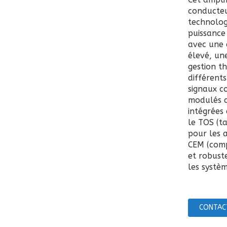
conducteu
technolog
puissance
avec une e
élevé, un
gestion t
différent
signaux c
modulés d
intégrées
le TOS (ta
pour les a
CEM (comp
et robuste
les systè
CONTAC