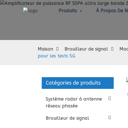
Produits
À Propos De 
Maison
Brouilleur de signal
Mod
pour les tests 5G
Catégories de produits
Loading...
Loading...
Système radar à antenne
réseau phasée
Brouilleur de signal