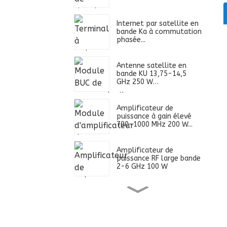
Internet par satellite en
bande Ka à commutation
phasée...
Antenne satellite en
bande KU 13,75-14,5
GHz 250 W…
Amplificateur de
puissance à gain élevé
700-1000 MHz 200 W...
Amplificateur de
puissance RF large bande
2-6 GHz 100 W
Alimentation ultra large
bande 0,4-2,7 GHz 100
W...