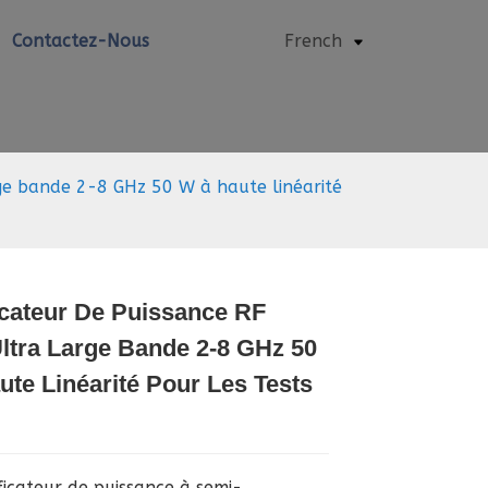
Contactez-Nous
French
ge bande 2-8 GHz 50 W à haute linéarité
icateur De Puissance RF
Loading...
Loading...
Loading..
Loading..
ltra Large Bande 2-8 GHz 50
te Linéarité Pour Les Tests
ficateur de puissance à semi-