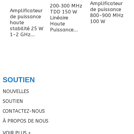
Amplificateur
200‑300 MHz
M
de puissance
Amplificateur
TDD 150 W
a
800-900 MHz
de puissance
Linéaire
d
100 W
haute
Haute
R
stabilité 25 W
Puissance...
a
1-2 GHz...
SOUTIEN
NOUVELLES
SOUTIEN
CONTACTEZ-NOUS
À PROPOS DE NOUS
VOIR PLUS