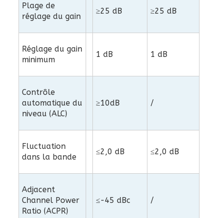
Plage de
≥25 dB
≥25 dB
réglage du gain
Réglage du gain
1 dB
1 dB
minimum
Contrôle
automatique du
≥10dB
/
niveau (ALC)
Fluctuation
≤2,0 dB
≤2,0 dB
dans la bande
Adjacent
Channel Power
≤-45 dBc
/
Ratio (ACPR)