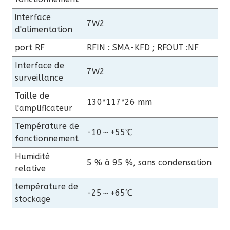
interface
7W2
d'alimentation
port RF
RFIN : SMA-KFD ; RFOUT :NF
Interface de
7W2
surveillance
Taille de
130*117*26 mm
l'amplificateur
Température de
-10～+55℃
fonctionnement
Humidité
5 % à 95 %, sans condensation
relative
température de
-25～+65℃
stockage