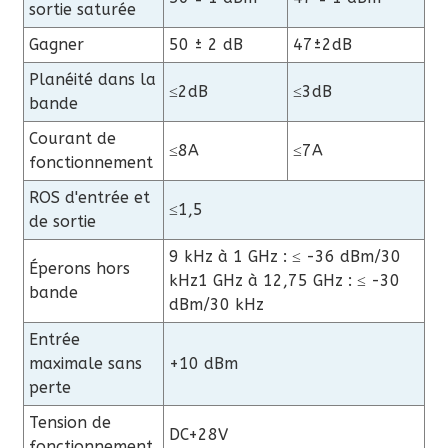
sortie saturée
Gagner
50 ± 2 dB
47±2dB
Planéité dans la
≤2dB
≤3dB
bande
Courant de
≤8A
≤7A
fonctionnement
ROS d'entrée et
≤1,5
de sortie
9 kHz à 1 GHz : ≤ -36 dBm/30
Éperons hors
kHz
1 GHz à 12,75 GHz : ≤ -30
bande
dBm/30 kHz
Entrée
maximale sans
+10 dBm
perte
Tension de
DC+28V
fonctionnement