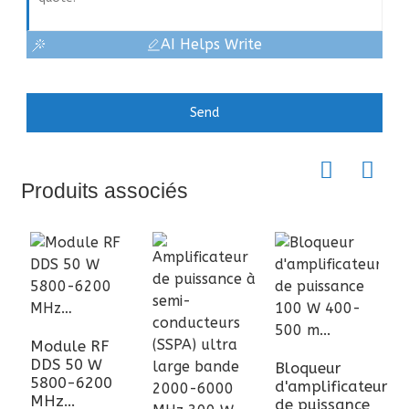
AI Helps Write
Send
Produits associés
Module RF
DDS 50 W
Bloqueur
5800-6200
A
d'amplificateur
MHz…
d
de puissance