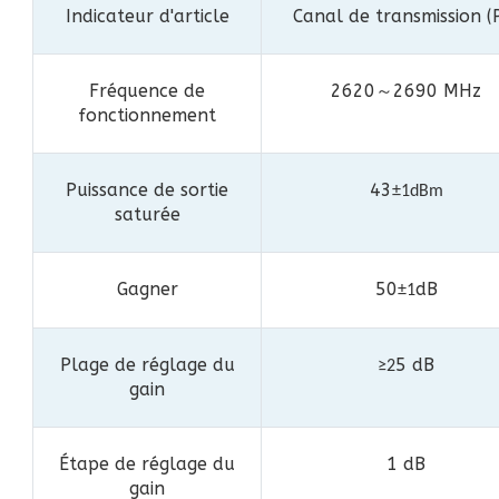
Indicateur d'article
Canal de transmission (
Fréquence de
2620
2690 MHz
～
fonctionnement
Puissance de sortie
43
±1dBm
saturée
Gagner
50
dB
±1
Plage de réglage du
5 dB
≥2
gain
Étape de réglage du
1 dB
gain