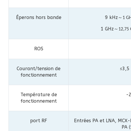
Éperons hors bande
9 kHz
～
1 GH
1 GHz
～
12,75 
ROS
Courant/tension de
3,5
≤
fonctionnement
Température de
-
fonctionnement
port RF
Entrées PA et LNA, MCX-K
PA 