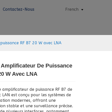
Contactez-Nous
French
nal
 puissance RF B7 20 W avec LNA
 Amplificateur De Puissance
Loading...
Loading...
Loading..
Loading..
20 W Avec LNA
 amplificateur de puissance RF B7 de
 LAN est conçu pour les systèmes de
ation modernes, offrant une
on stable et une surveillance précise.
e de plusieurs interfaces, notamment