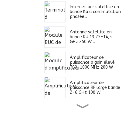
Internet par satellite en
bande Ka à commutation
phasée...
Antenne satellite en
bande KU 13,75-14,5
GHz 250 W…
Amplificateur de
puissance à gain élevé
700-1000 MHz 200 W...
Amplificateur de
puissance RF large bande
2-6 GHz 100 W
Alimentation ultra large
bande 0,4-2,7 GHz 100
W...
Amplificateur de