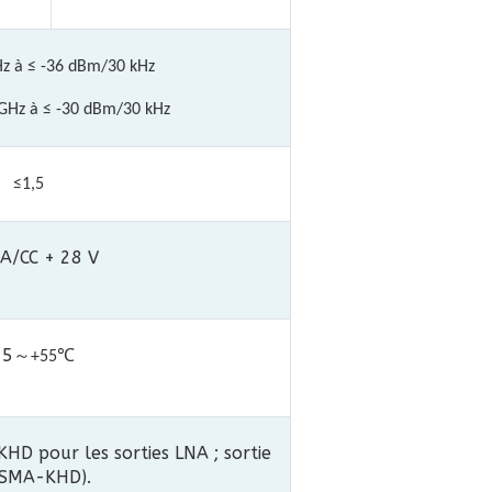
z à ≤ -36 dBm/30 kHz
GHz à ≤ -30 dBm/30 kHz
≤1,5
 A/CC + 28 V
25
～
+55℃
HD pour les sorties LNA ; sortie
(SMA-KHD).