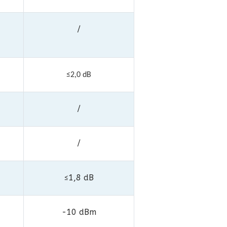
/
≤2,0 dB
/
/
1,8 dB
≤
-10 dBm