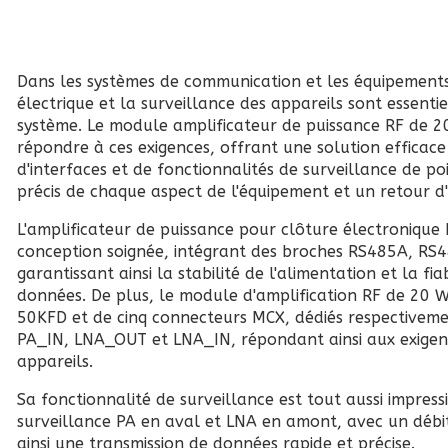
Dans les systèmes de communication et les équipements
électrique et la surveillance des appareils sont essent
système. Le module amplificateur de puissance RF de 2
répondre à ces exigences, offrant une solution efficac
d'interfaces et de fonctionnalités de surveillance de p
précis de chaque aspect de l'équipement et un retour d
L'amplificateur de puissance pour clôture électronique 
conception soignée, intégrant des broches RS485A, RS
garantissant ainsi la stabilité de l'alimentation et la fia
données. De plus, le module d'amplification RF de 20 
50KFD et de cinq connecteurs MCX, dédiés respectivem
PA_IN, LNA_OUT et LNA_IN, répondant ainsi aux exigen
appareils.
Sa fonctionnalité de surveillance est tout aussi impres
surveillance PA en aval et LNA en amont, avec un débit
ainsi une transmission de données rapide et précise.