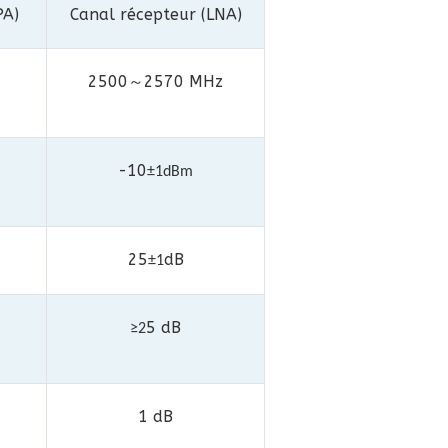
PA)
Canal récepteur (LNA)
2500
2570 MHz
～
-10
±1dBm
25
dB
±1
5 dB
≥2
1 dB