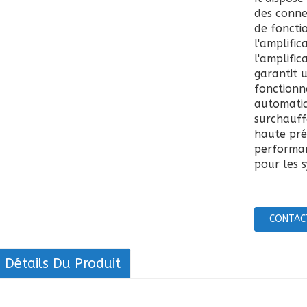
des conne
de foncti
l'amplific
l'amplific
garantit 
fonctionna
automatiq
surchauff
haute pré
performan
pour les 
CONTAC
Détails Du Produit