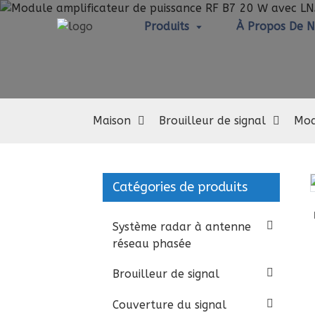
Produits
À Propos De 
Mo
Maison
Brouilleur de signal
Mod
Catégories de produits
Loading...
Loading...
Système radar à antenne
réseau phasée
Brouilleur de signal
Couverture du signal