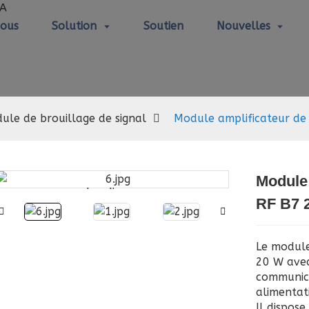
Nous
Solution
Soutien
Nouvelles
dule de brouillage de sig
ule de brouillage de signal
Module amplificateur de
Module
Loading...
Loading...
RF B7 
Le module
20 W avec
communic
alimentati
Il dispos