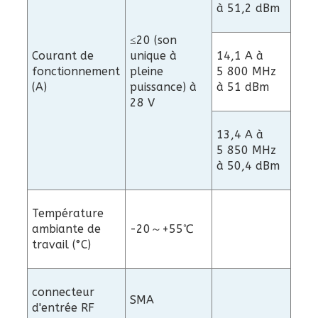
à 51,2 dBm
≤20 (son
Courant de
unique à
14,1 A à
fonctionnement
pleine
5 800 MHz
(A)
puissance) à
à 51 dBm
28 V
13,4 A à
5 850 MHz
à 50,4 dBm
Température
ambiante de
-20～+55℃
travail (°C)
connecteur
SMA
d'entrée RF