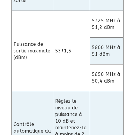
sortie
5725 MHz à
51,2 dBm
Puissance de
5800 MHz à
sortie maximale
53±1,5
51 dBm
(dBm)
5850 MHz à
50,4 dBm
Réglez le
niveau de
puissance à
10 dB et
Contrôle
maintenez-la
automatique du
à moins de 2