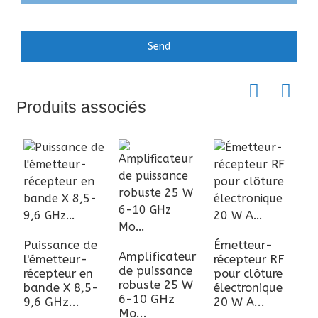
Send
Produits associés
Puissance de
Émetteur-
Amplificateur
l'émetteur-
récepteur RF
de puissance
récepteur en
pour clôture
A
robuste 25 W
bande X 8,5-
électronique
d
6-10 GHz
9,6 GHz...
20 W A...
à
Mo...
S