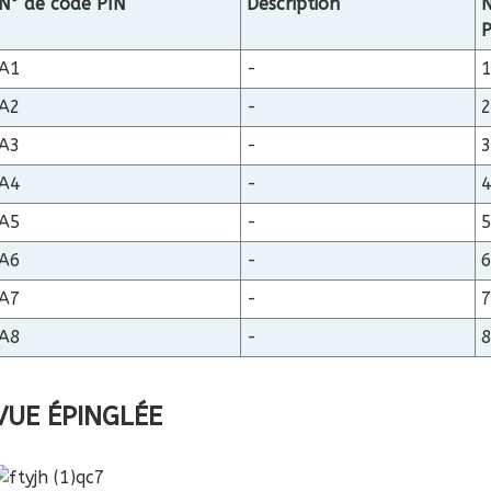
N° de code PIN
Description
N
P
A1
-
A2
-
A3
-
A4
-
A5
-
A6
-
A7
-
A8
-
VUE ÉPINGLÉE