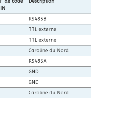
° de code
Description
IN
1
RS485B
2
TTL externe
3
TTL externe
4
Caroline du Nord
5
RS485A
6
GND
7
GND
8
Caroline du Nord