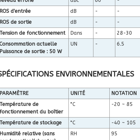
Niveau erroné
dBc
60
-
ROS d'entrée
dB
-
-
ROS de sortie
dB
-
-
Tension de fonctionnement
Dans
-
28-30
Consommation actuelle
UN
-
6.5
Puissance de sortie : 50 W
SPÉCIFICATIONS ENVIRONNEMENTALES
PARAMÈTRE
UNITÉ
NOTATION
Température de
°C
-20 ~ 85
fonctionnement du boîtier
Température de stockage
°C
-40 ~ 105
Humidité relative (sans
RH
95