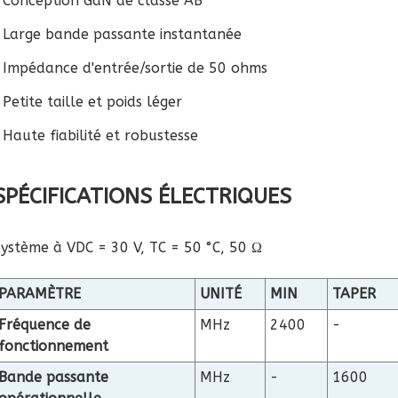
• Conception GaN de classe AB
• Large bande passante instantanée
• Impédance d'entrée/sortie de 50 ohms
 Petite taille et poids léger
 Haute fiabilité et robustesse
SPÉCIFICATIONS ÉLECTRIQUES
ystème à VDC = 30 V, TC = 50 °C, 50 Ω
PARAMÈTRE
UNITÉ
MIN
TAPER
Fréquence de
MHz
2400
-
fonctionnement
Bande passante
MHz
-
1600