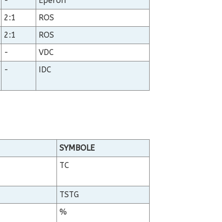
-
Éperon
2:1
ROS
2:1
ROS
-
VDC
-
IDC
SYMBOLE
TC
TSTG
%