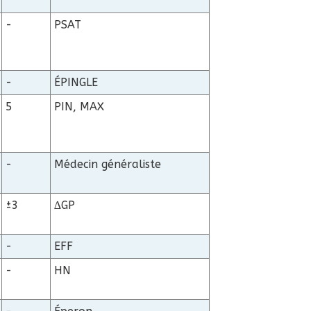
-
PSAT
-
ÉPINGLE
5
PIN, MAX
-
Médecin généraliste
±3
∆GP
-
EFF
-
HN