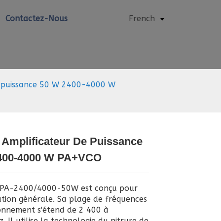
Contactez-Nous
French
nal
e puissance 50 W 2400-4000 W
 Amplificateur De Puissance
400-4000 W PA+VCO
Loading...
Loading...
Loading..
Loading..
PA-2400/4000-50W est conçu pour
sation générale. Sa plage de fréquences
onnement s'étend de 2 400 à
 Il utilise la technologie du nitrure de