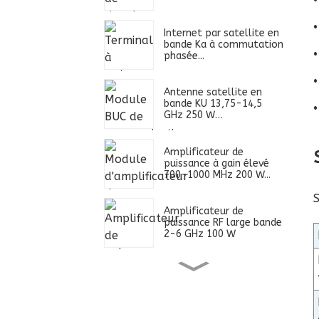
Internet par satellite en
bande Ka à commutation
phasée...
•
Antenne satellite en
bande KU 13,75-14,5
•
GHz 250 W…
Amplificateur de
puissance à gain élevé
700-1000 MHz 200 W...
S
Amplificateur de
puissance RF large bande
2-6 GHz 100 W
Alimentation ultra large
bande 0,4-2,7 GHz 100
W...