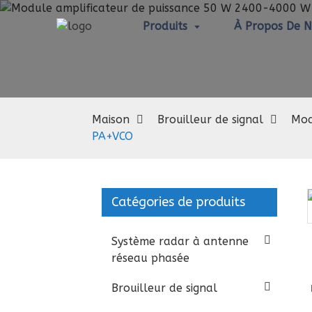
Produits
À Propos De 
Mo
Maison
Brouilleur de signal
Mod
PA+VCO
Catégories de produits
Loading...
Loading...
Système radar à antenne
réseau phasée
Brouilleur de signal