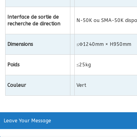
Interface de sortie de
N-50K ou SMA-50K dispo
recherche de direction
Dimensions
≤Φ1240mm × H950mm
Poids
≤25kg
Couleur
Vert
Leave Your Message