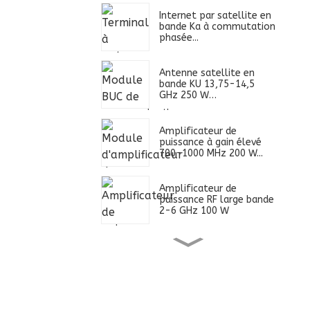
Internet par satellite en
bande Ka à commutation
phasée...
Antenne satellite en
bande KU 13,75-14,5
GHz 250 W…
Amplificateur de
puissance à gain élevé
700-1000 MHz 200 W...
Amplificateur de
puissance RF large bande
2-6 GHz 100 W
Alimentation ultra large
bande 0,4-2,7 GHz 100
W...
Amplificateur de