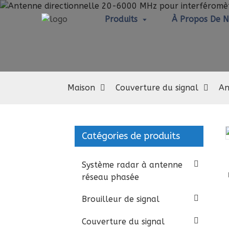
Produits
À Propos De 
Maison
Couverture du signal
An
Catégories de produits
Loading...
Loading...
Système radar à antenne
réseau phasée
Brouilleur de signal
Couverture du signal