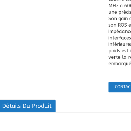
MHz à 60
une préci
Son gain 
son ROS es
impédance
interface
inférieur
poids est 
verte la 
embarqué
CONTAC
Détails Du Produit