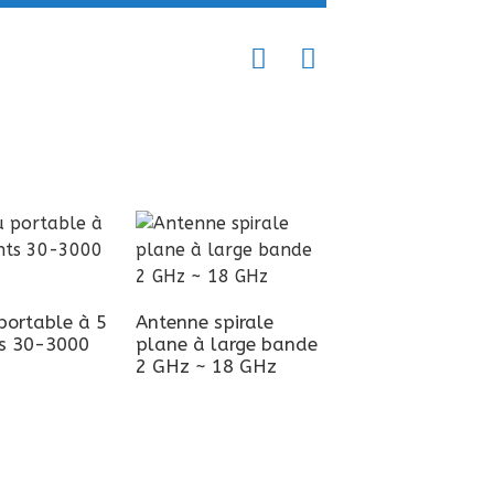
portable à 5
Antenne spirale
Logarithme à lar
s 30-3000
plane à large bande
bande à gain él
.
2 GHz ~ 18 GHz
180 MHz-2000
MHz...