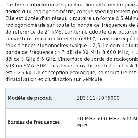
L'antenne interférométrique directionnelle embarqué
dédiée à la radiogoniométrie, conçue spécifiquement p
Elle est dotée d'un réseau circulaire uniforme à 5 élé
radiogoniométrie sur toute la bande de fréquences de 
de référence de 2° RMS. L'antenne adopte une polarisat
couverture omnidirectionnelle à 360°, avec une impéda
taux d'ondes stationnaires typique ≤ 2,5. Le gain unita
bande de fréquence : ≥ 7 dBi de 30 MHz à 600 MHz, ≥ 
dBi de 3 GHz à 6 GHz. L'interface de sortie de radiogoni
50K ou SMA-50K). Les dimensions du produit sont ≤ Φ
est ≤ 25 kg. De conception écologique, sa structure es
d'installation et d'utilisation sur véhicule.
Modèle de produit
ZD3311-20T6000
20 MHz-600 MHz, 600 M
Bandes de fréquences
MHz