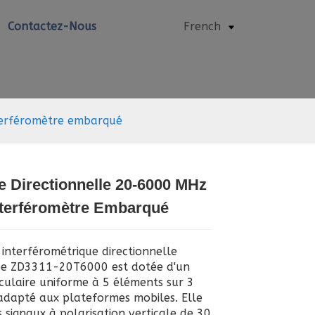
Contactez-Nous
French
terféromètre embarqué
 Directionnelle 20-6000 MHz
Loading...
Loading...
Loading..
Loading..
nterféromètre Embarqué
 interférométrique directionnelle
e ZD3311-20T6000 est dotée d'un
rculaire uniforme à 5 éléments sur 3
adapté aux plateformes mobiles. Elle
 signaux à polarisation verticale de 30