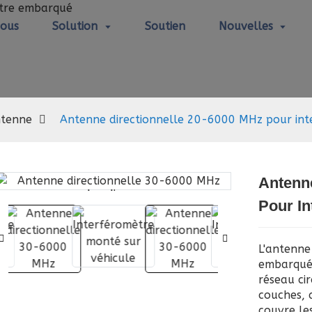
Nous
Solution
Soutien
Nouvelles
Antenne
tenne
Antenne directionnelle 20-6000 MHz pour in
Antenne
Loading...
Loading...
Pour I
L'antenne
embarqué
réseau ci
couches, 
couvre les