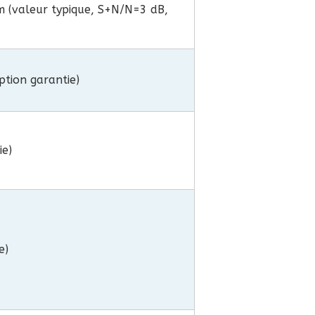
 (valeur typique, S+N/N=3 dB,
tion garantie)
ie)
e)