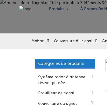
Produits
À Propos De 
Maison
Couverture du signal
An
Catégories de produits
Loading...
Loading...
Système radar à antenne
réseau phasée
Brouilleur de signal
Couverture du signal