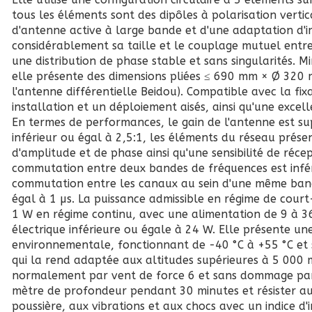
tous les éléments sont des dipôles à polarisation verti
d'antenne active à large bande et d'une adaptation d'i
considérablement sa taille et le couplage mutuel entre
une distribution de phase stable et sans singularités. Mi
elle présente des dimensions pliées ≤ 690 mm × Ø 320 
l'antenne différentielle Beidou). Compatible avec la fixa
installation et un déploiement aisés, ainsi qu'une excell
En termes de performances, le gain de l'antenne est sup
inférieur ou égal à 2,5:1, les éléments du réseau pré
d'amplitude et de phase ainsi qu'une sensibilité de réce
commutation entre deux bandes de fréquences est infér
commutation entre les canaux au sein d'une même band
égal à 1 µs. La puissance admissible en régime de court-c
1 W en régime continu, avec une alimentation de 9 à 
électrique inférieure ou égale à 24 W. Elle présente un
environnementale, fonctionnant de -40 °C à +55 °C et 
qui la rend adaptée aux altitudes supérieures à 5 000 m
normalement par vent de force 6 et sans dommage par 
mètre de profondeur pendant 30 minutes et résister au
poussière, aux vibrations et aux chocs avec un indice d'i