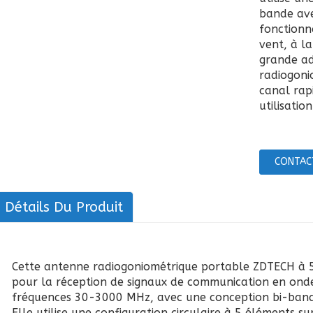
bande ave
fonctionn
vent, à la
grande ad
radiogoni
canal rap
utilisatio
CONTAC
Détails Du Produit
Cette antenne radiogoniométrique portable ZDTECH à 
pour la réception de signaux de communication en ond
fréquences 30-3000 MHz, avec une conception bi-ba
Elle utilise une configuration circulaire à 5 éléments s