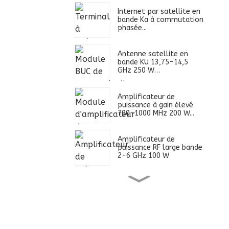
Internet par satellite en
bande Ka à commutation
phasée...
Antenne satellite en
bande KU 13,75-14,5
GHz 250 W…
Amplificateur de
puissance à gain élevé
700-1000 MHz 200 W...
Amplificateur de
puissance RF large bande
2-6 GHz 100 W
Alimentation ultra large
bande 0,4-2,7 GHz 100
W...
Amplificateur de