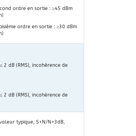
econd ordre en sortie : ≥45 dBm
n)
roisième ordre en sortie : ≥30 dBm
n)
≤ 2 dB (RMS), incohérence de
≤ 2 dB (RMS), incohérence de
valeur typique, S+N/N=3dB,