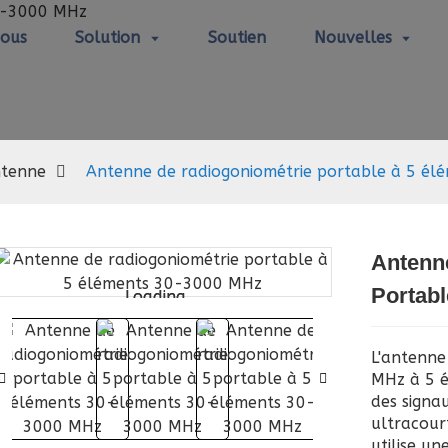
Nous
Solution
Soutien
Nouvelles
Antenne
tenne
Antenne de radiogoniométrie portable à 5 é
Antenn
Portab
Loading...
Loading...
L'antenn
MHz à 5 é
des signa
ultracourt
utilise u