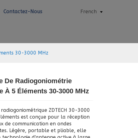
Contactez-Nous
French
léments 30-3000 MHz
e De Radiogoniométrie
le À 5 Éléments 30-3000 MHz
Loading...
Loading...
e radiogoniométrique ZDTECH 30-3000
léments est conçue pour la réception
ux de communication en ondes
es. Légère, portable et pliable, elle
ne technologie d'antenne active à large