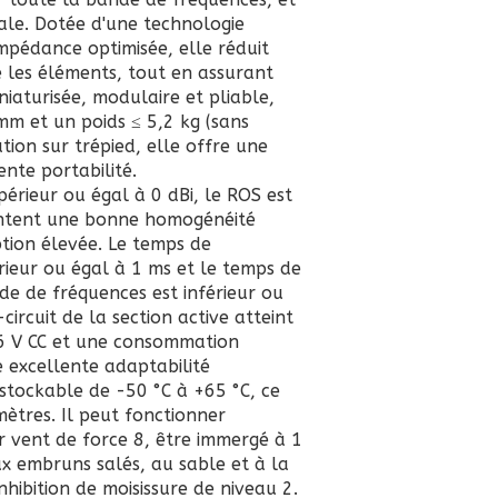
cale. Dotée d'une technologie
mpédance optimisée, elle réduit
 les éléments, tout en assurant
niaturisée, modulaire et pliable,
mm et un poids ≤ 5,2 kg (sans
tion sur trépied, elle offre une
ente portabilité.
érieur ou égal à 0 dBi, le ROS est
sentent une bonne homogénéité
ption élevée. Le temps de
ieur ou égal à 1 ms et le temps de
e de fréquences est inférieur ou
ircuit de la section active atteint
36 V CC et une consommation
e excellente adaptabilité
stockable de -50 °C à +65 °C, ce
ètres. Il peut fonctionner
vent de force 8, être immergé à 1
x embruns salés, au sable et à la
nhibition de moisissure de niveau 2.