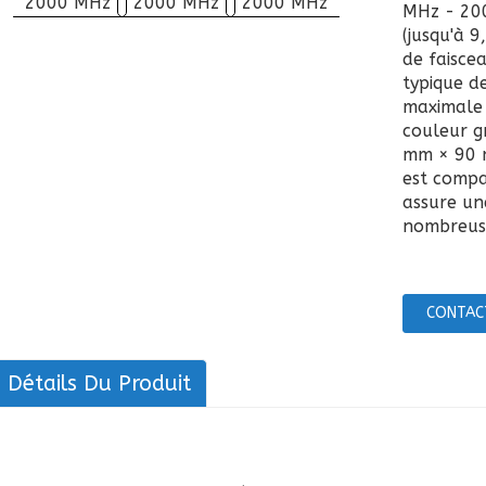
MHz - 200
(jusqu'à 9
de faisce
typique d
maximale 
couleur g
mm × 90 m
est compa
assure un
nombreuse
CONTAC
Détails Du Produit