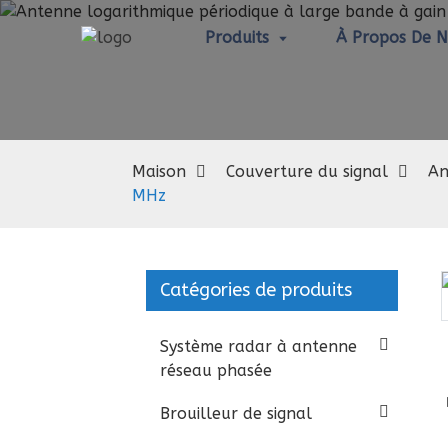
Produits
À Propos De 
Maison
Couverture du signal
An
MHz
Catégories de produits
Loading...
Loading...
Système radar à antenne
réseau phasée
Brouilleur de signal