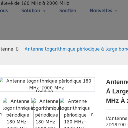
Nous
Solution
Soutien
Nouvelles
Antenne
tenne
Antenne logarithmique périodique à large ba
Antenn
À Larg
Loading...
Loading...
MHz À 
L'antenne
ZD18200 