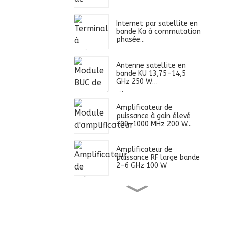
Internet par satellite en
bande Ka à commutation
phasée...
Antenne satellite en
bande KU 13,75-14,5
GHz 250 W…
Amplificateur de
puissance à gain élevé
700-1000 MHz 200 W...
Amplificateur de
puissance RF large bande
2-6 GHz 100 W
Alimentation ultra large
bande 0,4-2,7 GHz 100
W...