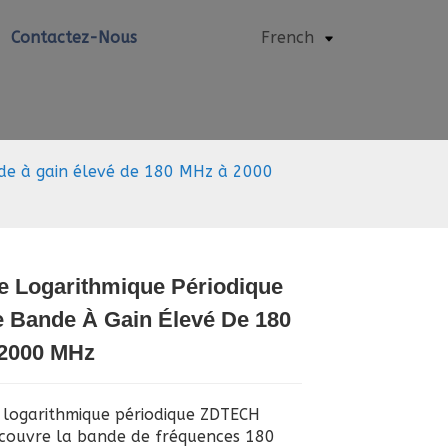
Contactez-Nous
French
nde à gain élevé de 180 MHz à 2000
e Logarithmique Périodique
e Bande À Gain Élevé De 180
Loading...
Loading...
2000 MHz
 logarithmique périodique ZDTECH
couvre la bande de fréquences 180