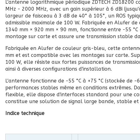
L'antenne logarithmique périodique ZDTECH ZD18200 c
MHz - 2000 MHz, avec un gain supérieur à 6 dBi (jusqu'
largeur de faisceau à 3 dB de 40° à 105°, un ROS typiq
admissible maximale de 100 W. Fabriquée en Alufer de 
1340 mm × 920 mm × 90 mm, fonctionne entre -55 °C e
montage sur carte et assure une transmission stable d
Fabriquée en Alufer de couleur gris-bleu, cette ant
mm et est compatible avec les montages sur carte. Su
100 W, elle résiste aux fortes puissances de transmissi
ainsi à diverses configurations d'installation.
L'antenne fonctionne de -55 °C à +75 °C (stockée de -6
performances stables même en conditions extrêmes. D
flexible, elle dispose d'interfaces standard pour une c
constitue une solution de signal large bande, stable e
Indice technique