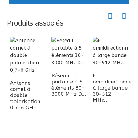
Produits associés
Réseau
F
R
portable à 5
omnidirectionnel
o
Antenne
éléments 30-
à large bande
i
cornet à
3000 MHz D...
30-512
G
double
MHz...
polarisation
0,7-6 GHz