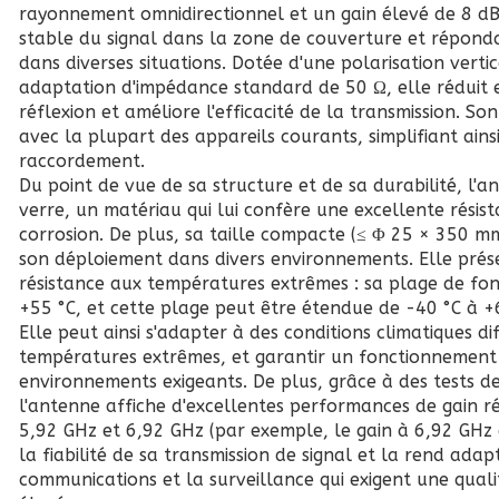
rayonnement omnidirectionnel et un gain élevé de 8 dB
stable du signal dans la zone de couverture et répond
dans diverses situations. Dotée d'une polarisation verti
adaptation d'impédance standard de 50 Ω, elle réduit 
réflexion et améliore l'efficacité de la transmission. S
avec la plupart des appareils courants, simplifiant ainsi
raccordement.
Du point de vue de sa structure et de sa durabilité, l'a
verre, un matériau qui lui confère une excellente résist
corrosion. De plus, sa taille compacte (≤ Φ 25 × 350 mm)
son déploiement dans divers environnements. Elle pré
résistance aux températures extrêmes : sa plage de fo
+55 °C, et cette plage peut être étendue de -40 °C à +
Elle peut ainsi s'adapter à des conditions climatiques d
températures extrêmes, et garantir un fonctionnemen
environnements exigeants. De plus, grâce à des tests de
l'antenne affiche d'excellentes performances de gain ré
5,92 GHz et 6,92 GHz (par exemple, le gain à 6,92 GHz 
la fiabilité de sa transmission de signal et la rend ada
communications et la surveillance qui exigent une qual