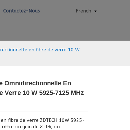
Contactez-Nous
French
ectionnelle en fibre de verre 10 W
e Omnidirectionnelle En
Loading...
Loading...
Loading..
Loading..
De Verre 10 W 5925-7125 MHz
 en fibre de verre ZDTECH 10W 5925-
offre un gain de 8 dBi, un