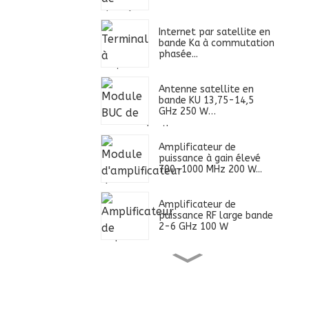
Internet par satellite en
bande Ka à commutation
phasée...
Antenne satellite en
bande KU 13,75-14,5
GHz 250 W…
Amplificateur de
puissance à gain élevé
700-1000 MHz 200 W...
Amplificateur de
puissance RF large bande
2-6 GHz 100 W
Alimentation ultra large
bande 0,4-2,7 GHz 100
W...