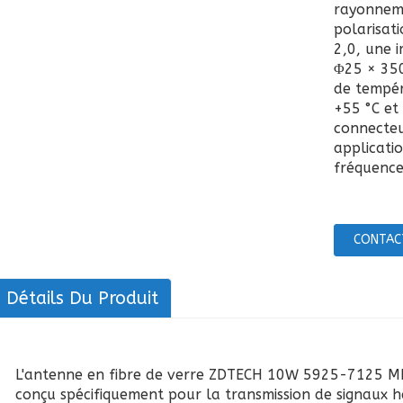
rayonneme
polarisati
2,0, une 
Φ25 × 350
de tempér
+55 °C et
connecteur
applicati
fréquence
CONTAC
Détails Du Produit
L'antenne en fibre de verre ZDTECH 10W 5925-7125 MH
conçu spécifiquement pour la transmission de signaux h