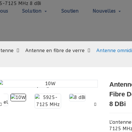
Nous
Solution
Soutien
Nouvelles
Antenne en fibre de verre
tenne
Antenne en fibre de verre
Antenne omnidir
Antenn
Loading...
Loading...
Fibre 
8 DBi
L'antenne
7125 MHz 