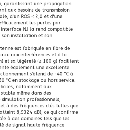
i, garantissant une propagation
ant aux besoins de transmission
cale, d'un ROS ≤ 2,0 et d'une
efficacement les pertes par
on interface NJ la rend compatible
 son installation et son
ntenne est fabriquée en fibre de
ance aux interférences et à la
 et sa légèreté (≤ 180 g) facilitent
sente également une excellente
nctionnement s'étend de -40 °C à
60 °C en stockage ou hors service.
ifficiles, notamment aux
t stable même dans des
 simulation professionnels,
el à des fréquences clés telles que
atteint 8,9324 dB), ce qui confirme
ptée à des domaines tels que les
ité de signal haute fréquence