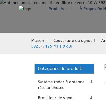
Produits
À Propos De 
Maison
Couverture du signal
An
5925-7125 MHz 8 dBi
Catégories de produits
Loading...
Loading...
Système radar à antenne
réseau phasée
Brouilleur de signal