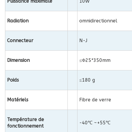
Puissance maximale
10W
Radiation
omnidirectionnel
Connecteur
N-J
Dimension
≤Φ25*350mm
Poids
≤180 g
Matériels
Fibre de verre
Température de
-40℃ ~+55℃
fonctionnement