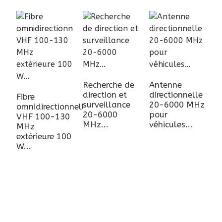
P
l
Recherche de
Antenne
l
direction et
directionnelle
Fibre
G
surveillance
20-6000 MHz
omnidirectionnelle
G
20-6000
pour
VHF 100-130
MHz...
véhicules...
MHz
extérieure 100
W...