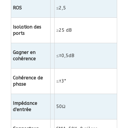
ROS
≤2,5
Isolation des
≥25 dB
ports
Gagner en
≤±0,5dB
cohérence
Cohérence de
≤±3°
phase
Impédance
50Ω
d'entrée