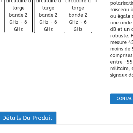
polarisati
faisceau 
ou égale 
une onde 
dB et un 
robuste. 
mesure 4
moins de 
comprises
entre -55 
militaire,
signaux d
CONTAC
Détails Du Produit