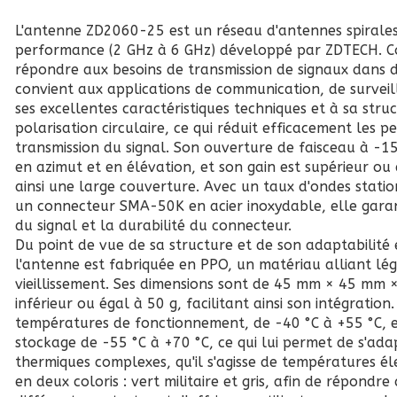
L'antenne ZD2060-25 est un réseau d'antennes spirale
performance (2 GHz à 6 GHz) développé par ZDTECH. C
répondre aux besoins de transmission de signaux dans d
convient aux applications de communication, de survei
ses excellentes caractéristiques techniques et à sa struc
polarisation circulaire, ce qui réduit efficacement les p
transmission du signal. Son ouverture de faisceau à -1
en azimut et en élévation, et son gain est supérieur ou
ainsi une large couverture. Avec un taux d'ondes station
un connecteur SMA-50K en acier inoxydable, elle garanti
du signal et la durabilité du connecteur.
Du point de vue de sa structure et de son adaptabilité
l'antenne est fabriquée en PPO, un matériau alliant lég
vieillissement. Ses dimensions sont de 45 mm × 45 mm 
inférieur ou égal à 50 g, facilitant ainsi son intégratio
températures de fonctionnement, de -40 °C à +55 °C, 
stockage de -55 °C à +70 °C, ce qui lui permet de s'ad
thermiques complexes, qu'il s'agisse de températures éle
en deux coloris : vert militaire et gris, afin de répondr