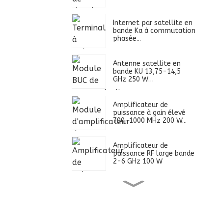
Internet par satellite en
bande Ka à commutation
phasée...
Antenne satellite en
bande KU 13,75-14,5
GHz 250 W…
Amplificateur de
puissance à gain élevé
700-1000 MHz 200 W...
Amplificateur de
puissance RF large bande
2-6 GHz 100 W
Alimentation ultra large
bande 0,4-2,7 GHz 100
W...