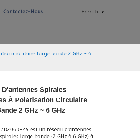
Contactez-Nous
French
ation circulaire large bande 2 GHz ~ 6
 D'antennes Spirales
es À Polarisation Circulaire
Loading...
Loading...
Bande 2 GHz ~ 6 GHz
 ZD2060-25 est un réseau d'antennes
 spirales large bande (2 GHz à 6 GHz) à