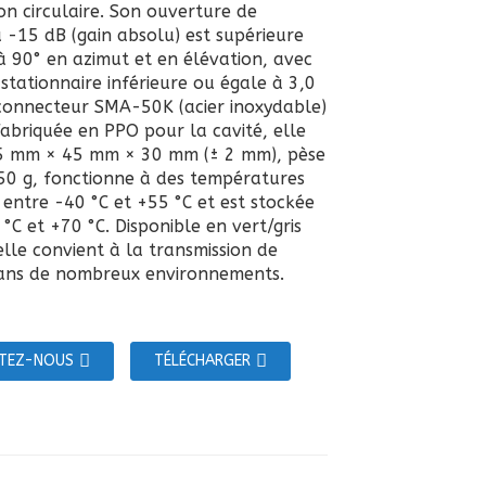
on circulaire. Son ouverture de
à -15 dB (gain absolu) est supérieure
à 90° en azimut et en élévation, avec
stationnaire inférieure ou égale à 3,0
connecteur SMA-50K (acier inoxydable)
Fabriquée en PPO pour la cavité, elle
5 mm × 45 mm × 30 mm (± 2 mm), pèse
50 g, fonctionne à des températures
 entre -40 °C et +55 °C et est stockée
°C et +70 °C. Disponible en vert/gris
 elle convient à la transmission de
ans de nombreux environnements.
TEZ-NOUS
TÉLÉCHARGER