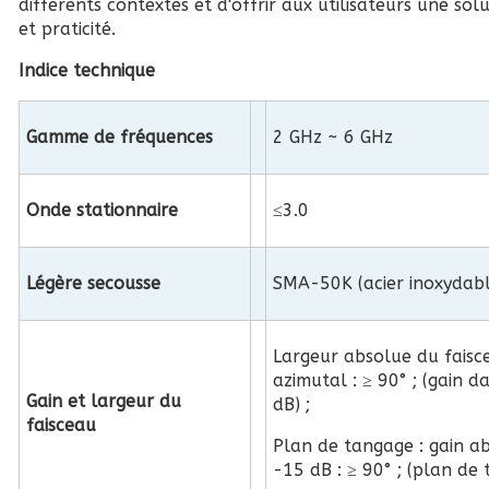
différents contextes et d'offrir aux utilisateurs une so
et praticité.
Indice technique
Gamme de fréquences
2 GHz ~ 6 GHz
Onde stationnaire
≤3.0
Légère secousse
SMA-50K (acier inoxydabl
Largeur absolue du faisc
azimutal : ≥ 90° ; (gain d
Gain et largeur du
dB) ;
faisceau
Plan de tangage : gain ab
-15 dB : ≥ 90° ; (plan de