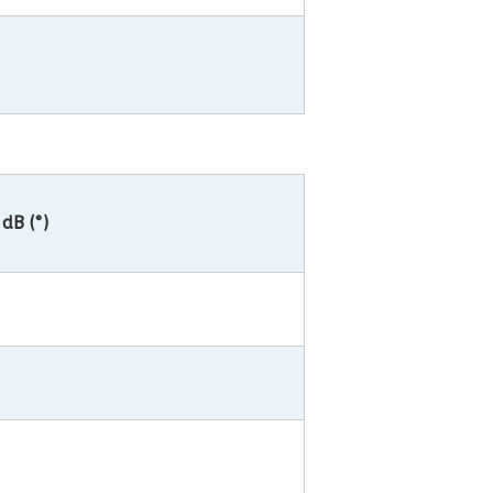
dB (°)