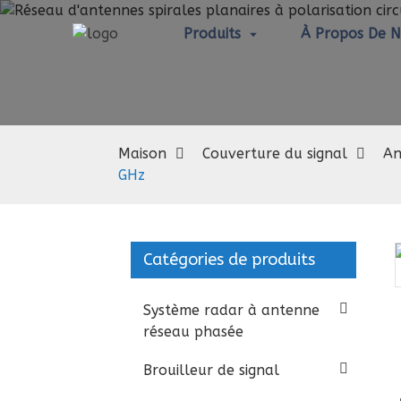
Produits
À Propos De 
Maison
Couverture du signal
An
GHz
Catégories de produits
Loading...
Loading...
Système radar à antenne
réseau phasée
Brouilleur de signal