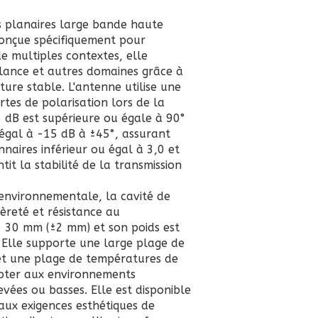
s planaires large bande haute
onçue spécifiquement pour
e multiples contextes, elle
llance et autres domaines grâce à
ture stable. L'antenne utilise une
ertes de polarisation lors de la
5 dB est supérieure ou égale à 90°
 égal à -15 dB à ±45°, assurant
naires inférieur ou égal à 3,0 et
t la stabilité de la transmission
 environnementale, la cavité de
èreté et résistance au
× 30 mm (±2 mm) et son poids est
n. Elle supporte une large plage de
et une plage de températures de
apter aux environnements
vées ou basses. Elle est disponible
e aux exigences esthétiques de