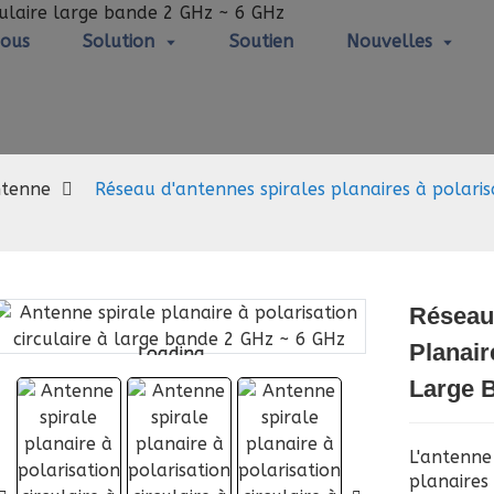
Nous
Solution
Soutien
Nouvelles
Antenne
tenne
Réseau d'antennes spirales planaires à polaris
Réseau
Planair
Loading...
Loading...
Large 
L'antenne
planaires