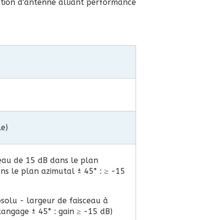
lution d'antenne alliant performance
e)
eau de 15 dB dans le plan
ans le plan azimutal ± 45° : ≥ -15
solu - largeur de faisceau à
 tangage ± 45° : gain ≥ -15 dB)