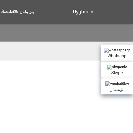
Uyghur
بىز بىلەن ئالاقىلىشىڭ
Whatsapp
Skype
ئۈندىدار