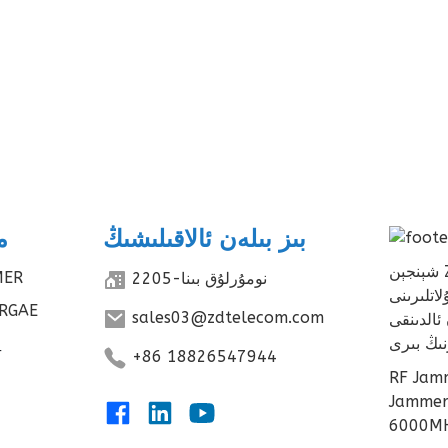
بىز بىلەن ئالاقىلىشىڭ
م
شېنجېن ZD TECH چەكلىك شىركىتى RF Jamming
MER
2205-نومۇرلۇق بىنا
تلىرىنى
ERGAE
sales03@zdtelecom.com
ئالدىنقى
+86 18826547944
ۈنىسى يان تېلېفون سىگنال
Ja ۋە RF خەۋەرلىشىش Jammer (20-