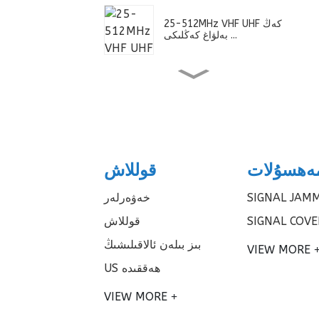
25-512MHz VHF UHF كەڭ
بەلۋاغ كەڭلىكى ...
DDS ۋە PLL Jammer
ئۈسكۈنىسى
ئۇچقۇچىسىز ئايروپىلان 10
كىلومىتىر دائىرە
ەھسۇلات
قوللاش
SIGNAL JAM
خەۋەرلەر
6 قانال 300W تۈرمە جامى
SIGNAL COV
قوللاش
بىز بىلەن ئالاقىلىشىڭ
VIEW MORE
يۇقىرى پايدا L بەلۋاغ
US ھەققىدە
يۆنىلىشلىك ئايلانما A ...
VIEW MORE