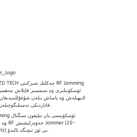
ئۈسكۈنىلىرى ۋە سىمسىز قاپلاش مەھسۇلا
لايىھىلەش ۋە ياساش بىلەن شۇغۇللىنىدىغان 
قاتاردىكى تەمىنلىگۈچىلەرنىڭ بىرى.
RF Jamming ئۈسك
mmer
6000MHz) نى ئۆز ئىچىگە ئالىدۇ.