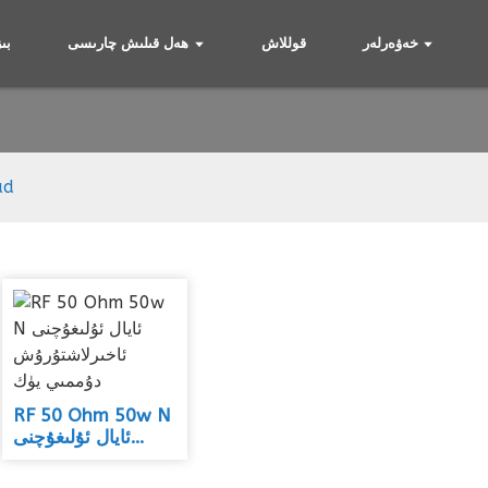
خەۋەرلەر
قوللاش
ھەل قىلىش چارىسى
بى
Dummy Load
ad
RF 50 Ohm 50w N
ئايال ئۇلىغۇچنى
ئاخىرلاشتۇرۇش
دۇممىي يۈك