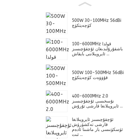
500W 30-100MHz 56dBi
كۈچەيتكۈچ
100-6000MHz قولدا
باشقۇرۇلىدىغان ئۇچقۇچىسىز
ئايروپىلاننى بايقاش ...
500W 100-500MHz 56dBi
قۇۋۋەت كۈچەيتكۈچ
400-6000MHz 2.0
نۇسخىسى ئۇچقۇچىسىز
ئايروپىلانغا قارشى تۇرۇش ...
ئۇچقۇچىسىز ئايروپىلانغا
قارشى تەكشۈرۈش
ئۈسكۈنىسى بار ماشىنا ئادەم
ئىت ...