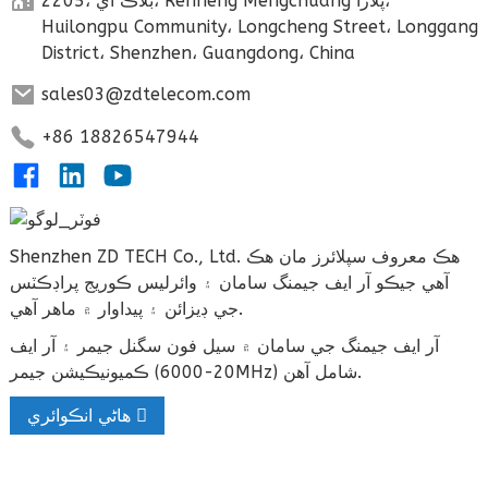
2205، بلاڪ اي، Renheng Mengchuang پلازا،
Huilongpu Community، Longcheng Street، Longgang
District، Shenzhen، Guangdong، China
sales03@zdtelecom.com
+86 18826547944
Shenzhen ZD TECH Co., Ltd. هڪ معروف سپلائرز مان هڪ
آهي جيڪو آر ايف جيمنگ سامان ۽ وائرليس ڪوريج پراڊڪٽس
جي ڊيزائن ۽ پيداوار ۾ ماهر آهي.
آر ايف جيمنگ جي سامان ۾ سيل فون سگنل جيمر ۽ آر ايف
ڪميونيڪيشن جيمر (20-6000MHz) شامل آهن.
هاڻي انڪوائري