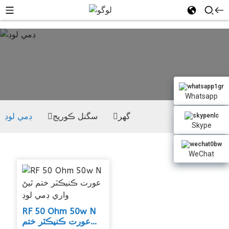
ڊمي لوڊ
Whatsapp
گهر
سگنل ڪوريج
ڊمي لوڊ
Skype
WeChat
RF 50 Ohm 50w N
عورت ڪنيڪٽر ختم