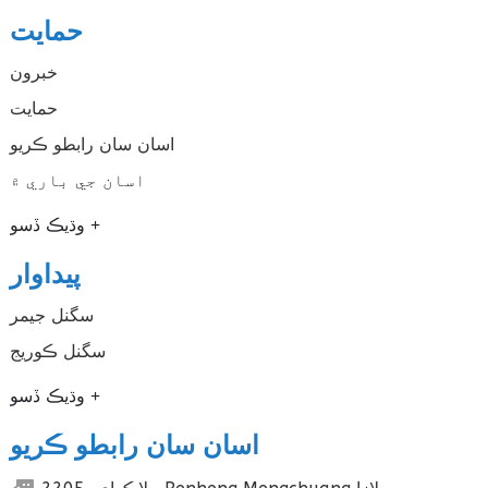
حمايت
خبرون
حمايت
اسان سان رابطو ڪريو
اسان جي باري ۾
وڌيڪ ڏسو
پيداوار
سگنل جيمر
سگنل ڪوريج
وڌيڪ ڏسو
اسان سان رابطو ڪريو