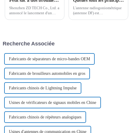
Petit sac à dos brouilleur - ZD TECH
Quelles sont les principales caractéristiques des antennes DF ?
Shenzhen ZD TECH Co., Ltd. a
L'antenne radiogoniométrique
annoncé le lancement d'un
(antenne DF) est
nouveau produit : le brouilleur
principalement utilisée pour
de sac à dos, conçu pour
recevoir des signaux d'ondes
perturber les appareils de
électromagnétiques. Elle est
communication non autorisés
composée de plusieurs
dans les zones sensibles. Ce
éléments d'antenne disposés
Recherche Associée
brouilleur de sac à dos est un
dans l'espace selon un certain
dispositif portable…
angle.
Fabricants de séparateurs de micro-bandes OEM
Fabricants de brouilleurs automobiles en gros
Fabricants chinois de Lightning Impulse
Usines de vérificateurs de signaux mobiles en Chine
Fabricants chinois de répéteurs analogiques
Usines d'antennes de communication en Chine