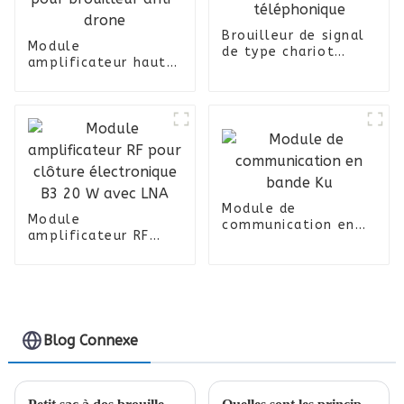
Brouilleur de signal
Module
de type chariot
amplificateur haute
réglable 810 W 12
puissance 50 W Ultra
bandes pour réseau
Bands 300-1600 MHz
téléphonique
pour brouilleur anti-
drone
Module de
Module
communication en
amplificateur RF
bande Ku
pour clôture
électronique B3 20
W avec LNA
Blog Connexe