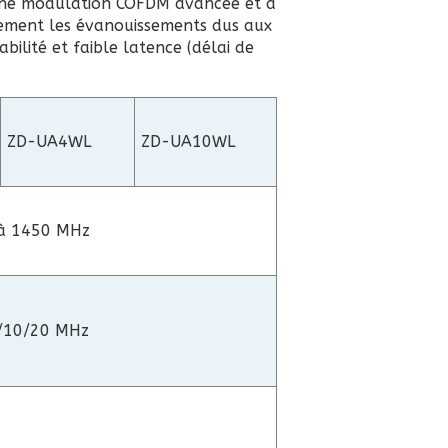
 une modulation COFDM avancée et à
cement les évanouissements dus aux
abilité et faible latence (délai de
ZD-UA4WL
ZD-UA10WL
à 1450 MHz
5/10/20 MHz