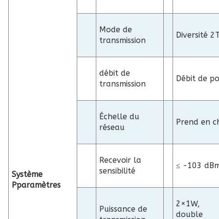
Mode de
Diversité 
transmission
débit de
Débit de po
transmission
Échelle du
Prend en c
réseau
Recevoir la
≤ -103 dB
sensibilité
Système
P
paramètres
2×1W,
Puissance de
double