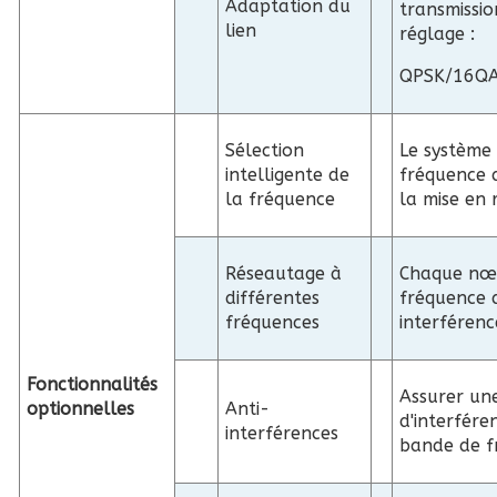
Adaptation du
transmissio
lien
réglage :
QPSK/16Q
Sélection
Le système
intelligente de
fréquence 
la fréquence
la mise en 
Réseautage à
Chaque nœu
différentes
fréquence d
fréquences
interférenc
Fonctionnalités
Assurer un
optionnelles
Anti-
d'interfére
interférences
bande de f