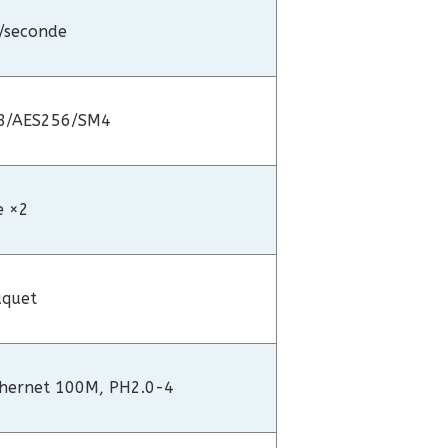
/seconde
8/AES256/SM4
e ×2
aquet
thernet 100M, PH2.0-4