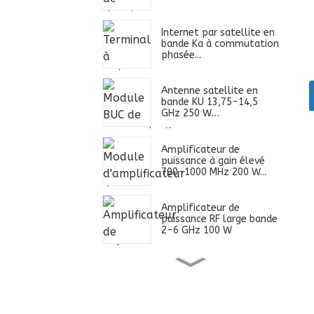
Internet par satellite en
bande Ka à commutation
phasée...
Antenne satellite en
bande KU 13,75-14,5
GHz 250 W…
Amplificateur de
puissance à gain élevé
700-1000 MHz 200 W...
Amplificateur de
puissance RF large bande
2-6 GHz 100 W
Alimentation ultra large
bande 0,4-2,7 GHz 100
W...