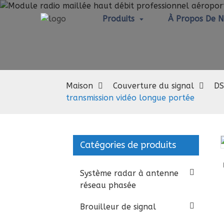
Produits
À Propos De 
Maison
Couverture du signal
DS
transmission vidéo longue portée
Catégories de produits
Loading...
Loading...
Système radar à antenne
réseau phasée
Brouilleur de signal