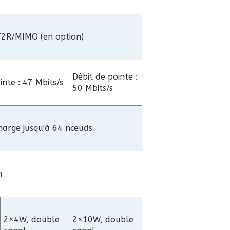
2T2R/MIMO (en option)
Débit de pointe :
inte : 47 Mbits/s
50 Mbits/s
harge jusqu'à 64 nœuds
m
2×4W, double
2×10W, double