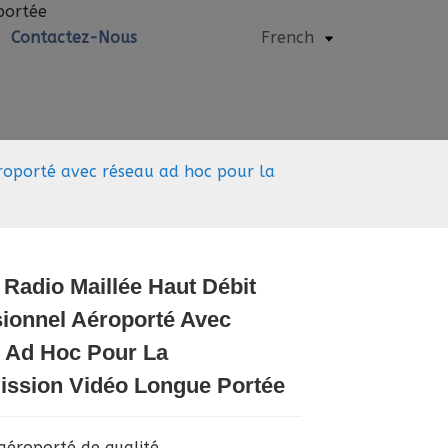
Contactez-Nous
French
roporté avec réseau ad hoc pour la
Radio Maillée Haut Débit
Loading...
Loading...
Loading..
Loading..
ionnel Aéroporté Avec
 Ad Hoc Pour La
ission Vidéo Longue Portée
aéroporté de qualité