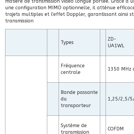
matière de transmission vidéo longue portée. Grâce à
une configuration MIMO optionnelle, il atténue effica
trajets multiples et l'effet Doppler, garantissant ainsi st
transmission
ZD-
Types
UA1WL
Fréquence
1350 MHz 
centrale
Bande passante
du
1,25/2,5/
transporteur
Système de
COFDM
transmission