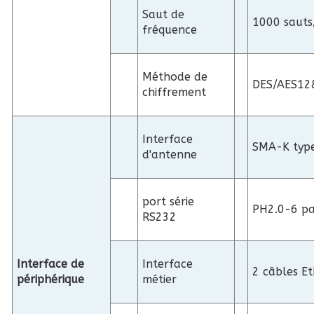
Saut de
1000 sauts
fréquence
Méthode de
DES/AES12
chiffrement
Interface
SMA-K typ
d'antenne
port série
PH2.0-6 p
RS232
Interface de
Interface
2 câbles E
périphérique
métier