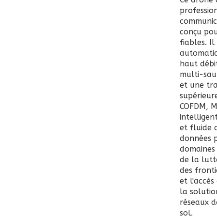
professio
communic
conçu pou
fiables. I
automatiq
haut débi
multi-sau
et une tr
supérieur
COFDM, MI
intelligen
et fluide 
données po
domaines m
de la lutt
des fronti
et l'accès
la soluti
réseaux d
sol.