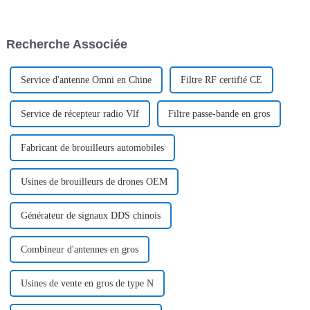
joue un rôle essentiel et a été à
raisons de confidentialité, de
l'avant-garde du
sécurité ou professionnelles, le
développement de modules
choix…
Recherche Associée
d'amplificateurs de puissance,
poussant constamment...
Service d'antenne Omni en Chine
Filtre RF certifié CE
Service de récepteur radio Vlf
Filtre passe-bande en gros
Fabricant de brouilleurs automobiles
Usines de brouilleurs de drones OEM
Générateur de signaux DDS chinois
Combineur d'antennes en gros
Usines de vente en gros de type N