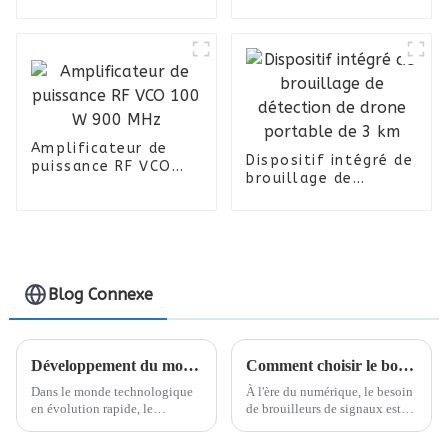
puissance haute
puissance 250 W
Utilisation du
module RF 430-470
840-940 1160-1300
1550-1630 2400-
2520
Amplificateur de
Dispositif intégré de
puissance RF VCO
brouillage de
100 W 900 MHz
détection de drone
portable de 3 km
Blog Connexe
Développement du module d'amplificateur de puissance ZD
Comment choisir le bon brouilleur de signal : conseils et suggestions
Dans le monde technologique
À l'ère du numérique, le besoin
en évolution rapide, le
de brouilleurs de signaux est
développement de modules
devenu de plus en plus
d'amplificateurs de puissance
important. Que ce soit pour des