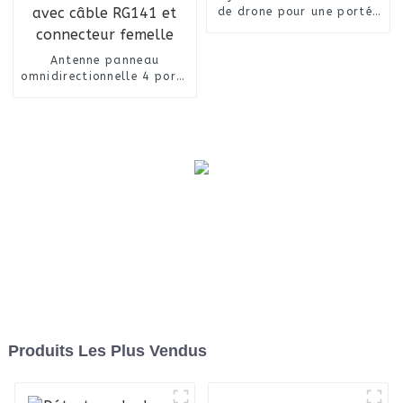
de drone pour une portée
de 10 km
Antenne panneau
omnidirectionnelle 4 ports
2,600-3600 MHz 4x4 MIMO
large bande avec câble
RG141 et connecteur
femelle
Produits Les Plus Vendus