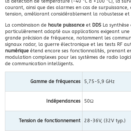
la détection de température (-40 °C à +100 °C), la surv
courant, ainsi que des alarmes en cas de surpuissance,
tension, améliorant considérablement la robustesse et 
La combinaison de
haute puissance
et
DDS
La synthèse
particulièrement adapté aux applications exigeant une
grande précision de fréquence, notamment les communic
signaux radar, la guerre électronique et les tests RF au
numérique
étend encore ses fonctionnalités, prenant 
modulation complexes pour les systèmes de radio logici
de communication intelligents.
Gamme de fréquences
5,75-5,9 GHz
Indépendances
50Ω
Tension de fonctionnement
28-36V, (32V typ.)