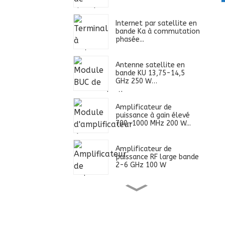
Internet par satellite en
bande Ka à commutation
phasée...
Antenne satellite en
bande KU 13,75-14,5
GHz 250 W…
Amplificateur de
puissance à gain élevé
700-1000 MHz 200 W...
Amplificateur de
puissance RF large bande
2-6 GHz 100 W
Alimentation ultra large
bande 0,4-2,7 GHz 100
W...