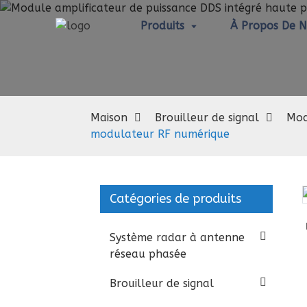
Produits
À Propos De 
Maison
Brouilleur de signal
Mod
modulateur RF numérique
Catégories de produits
Loading...
Loading...
Système radar à antenne
réseau phasée
Brouilleur de signal