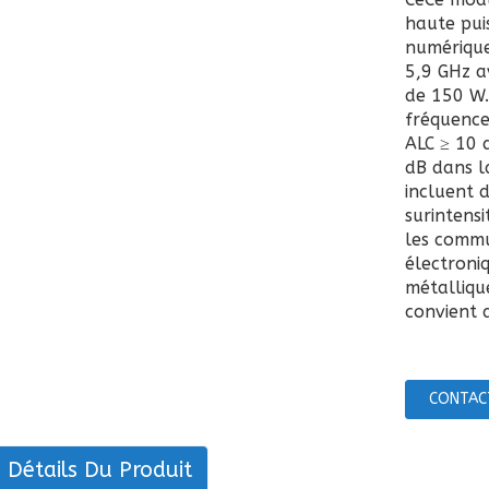
haute pui
numérique
5,9 GHz a
de 150 W.
fréquence
ALC ≥ 10 
dB dans l
incluent 
surintensi
les commu
électroniq
métalliqu
convient a
CONTAC
Détails Du Produit