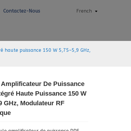
Contactez-Nous
French
ré haute puissance 150 W 5,75–5,9 GHz,
 Amplificateur De Puissance
Loading...
Loading...
Loading..
Loading..
tégré Haute Puissance 150 W
9 GHz, Modulateur RF
que
le amplificateur de puissance DDS