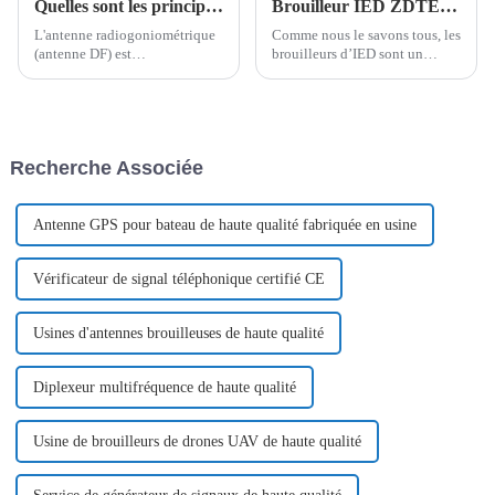
Quelles sont les principales caractéristiques des antennes DF ?
Brouilleur IED ZDTECH, l'un des choix idéaux pour faire face aux menaces de drones
L'antenne radiogoniométrique
Comme nous le savons tous, les
(antenne DF) est
brouilleurs d’IED sont un
principalement utilisée pour
élément crucial de tout système
recevoir des signaux d'ondes
militaire, de sécurité des
électromagnétiques. Elle est
frontières ou de sécurité
composée de plusieurs
aéroportuaire.
éléments d'antenne disposés
Recherche Associée
dans l'espace selon un certain
angle.
Antenne GPS pour bateau de haute qualité fabriquée en usine
Vérificateur de signal téléphonique certifié CE
Usines d'antennes brouilleuses de haute qualité
Diplexeur multifréquence de haute qualité
Usine de brouilleurs de drones UAV de haute qualité