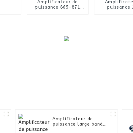
Amplificateur de
Amplificate
puissance 865-871
puissance
MHz 5 W pour
1 570-1 62
brouilleur
SMA-K RF d
connect
Amplificateur de
puissance large bande
300-2000 MHz 25 W