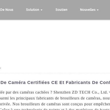
 De Nous
Solution
Soutien
Nouvelles
s
 De Caméra Certifiées CE Et Fabricants De Con
iolée par des caméras cachées ? Shenzhen ZD TECH Co., Ltd. 
parmi les principaux fabricants de brouilleurs de caméras, no
e privée. Nos brouilleurs de caméras sont conçus pour empêche
râce à une technologie de pointe et à des matériaux de haute 