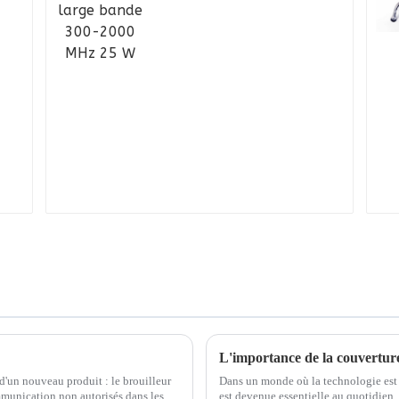
u
s
L'importance de la couverture
un nouveau produit : le brouilleur
Dans un monde où la technologie est 
mmunication non autorisés dans les
est devenue essentielle au quotidien. 