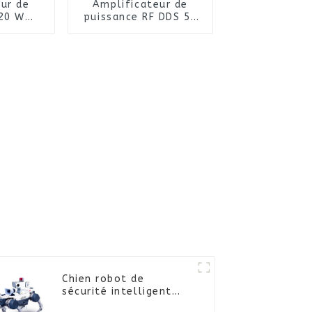
ur de
Amplificateur de
 20 W
puissance RF DDS 50
0 MHz
W 4 800-5 300 MHz
ans le
eur
Chien robot de
sécurité intelligent
4G+IA