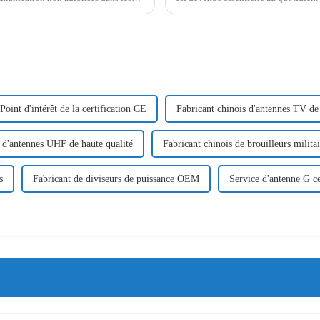
ositif portable…
facilitant une communication fluide
Point d'intérêt de la certification CE
Fabricant chinois d'antennes TV de 
 d'antennes UHF de haute qualité
Fabricant chinois de brouilleurs militai
s
Fabricant de diviseurs de puissance OEM
Service d'antenne G c