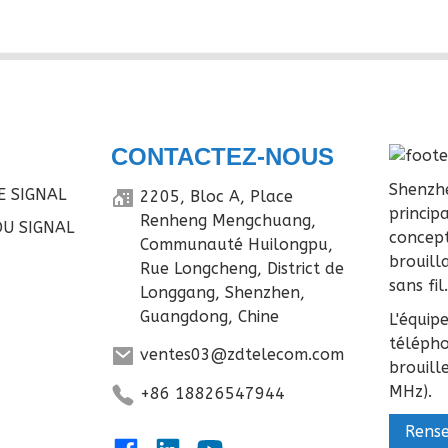
CONTACTEZ-NOUS
Shenzhe
E SIGNAL
2205, Bloc A, Place
princip
Renheng Mengchuang,
U SIGNAL
concept
Communauté Huilongpu,
brouill
Rue Longcheng, District de
sans fil
Longgang, Shenzhen,
Guangdong, Chine
L'équip
télépho
ventes03@zdtelecom.com
brouill
MHz).
+86 18826547944
Rens