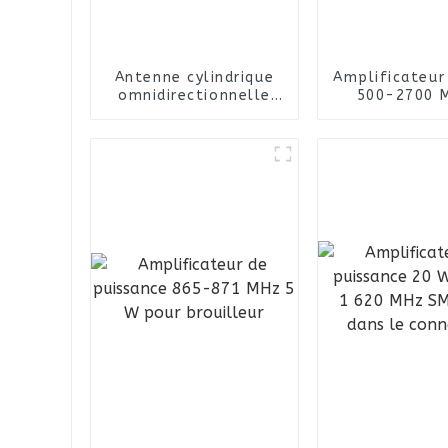
Antenne cylindrique
Amplificateur 
omnidirectionnelle
500-2700 
extérieure à large
hautes perfo
bande 2 300-6 500
MHz avec connecteur
femelle N en fibre de
verre