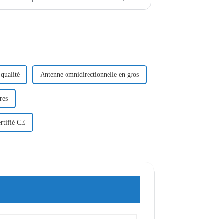
 et…
qualité
Antenne omnidirectionnelle en gros
res
ertifié CE