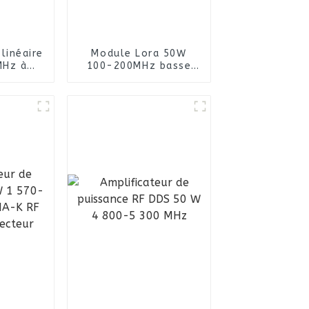
linéaire
Module Lora 50W
MHz à
100-200MHz basse
rmances
fréquence GaN
intégré avec module
amplificateur de
puissance numérique
Lora anti FPV