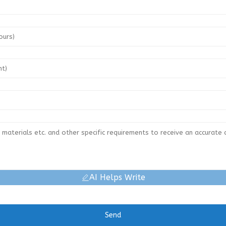
AI Helps Write
Send