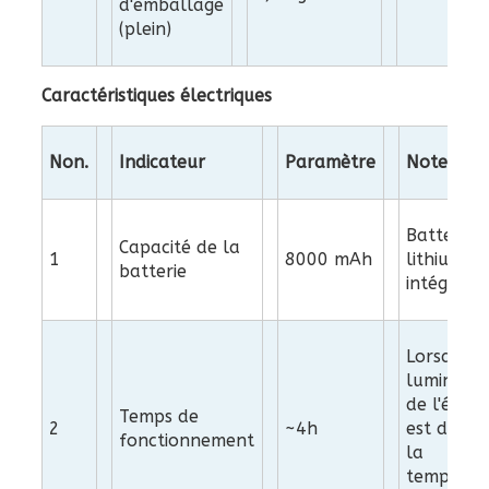
d'emballage
(plein)
Caractéristiques électriques
Non.
Indicateur
Paramètre
Notes
Batterie 
Capacité de la
1
8000 mAh
lithium
batterie
intégrée
Lorsque l
luminosit
de l'écra
Temps de
2
~4h
est de 20
fonctionnement
la
températ