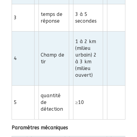
temps de
3 à 5
3
réponse
secondes
1 à 2 km
(milieu
Champ de
urbain) 2
4
tir
à 3 km
(milieu
ouvert)
quantité
5
de
≥10
détection
Paramètres mécaniques