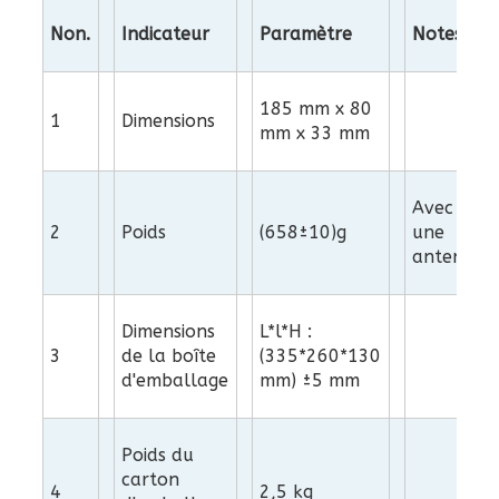
Non.
Indicateur
Paramètre
Notes
185 mm x 80
1
Dimensions
mm x 33 mm
Avec
2
Poids
(658±10)g
une
antenne
Dimensions
L*l*H :
3
de la boîte
(335*260*130
d'emballage
mm) ±5 mm
Poids du
carton
4
2,5 kg