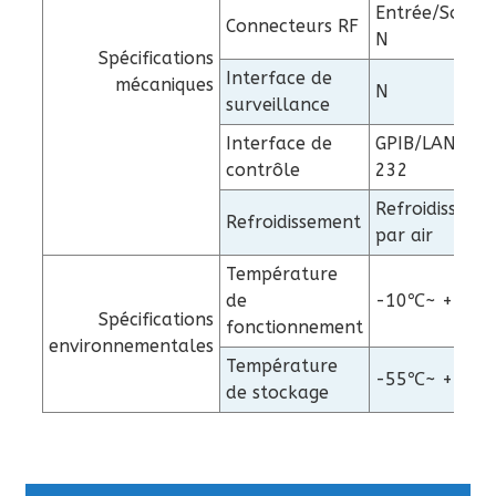
Entrée/Sortie 
Connecteurs RF
N
Spécifications
Interface de
mécaniques
N
surveillance
Interface de
GPIB/LAN/RS-
contrôle
232
Refroidisseme
Refroidissement
par air
Température
de
-10℃~ +40℃
Spécifications
fonctionnement
environnementales
Température
-55℃~ +70℃
de stockage