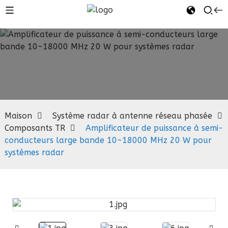
Composants
TR
Maison
Système radar à antenne réseau phasée
Composants TR
Amplificateur de puissance à semi-
conducteurs large bande 10~18000 MHz 20 W pour
systèmes radar