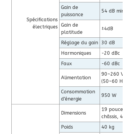
Gain de
54 dB min.
puissance
Spécifications
Gain de
électriques
±4dB
platitude
Réglage du gain
30 dB
Harmoniques
-20 dBc
Faux
-60 dBc
90~260 V CA
Alimentation
(50~60 Hz)
Consommation
950 W
d'énergie
19 pouces,
Dimensions
châssis, 4U
Poids
40 kg