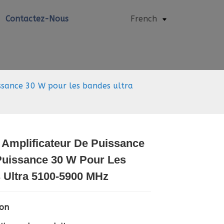
Contactez-Nous
French
ssance 30 W pour les bandes ultra
 Amplificateur De Puissance
Puissance 30 W Pour Les
Loading...
Loading...
Loading..
Loading..
 Ultra 5100-5900 MHz
ion