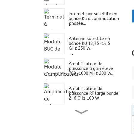
Internet par satellite en
bande Ka à commutation
phasée...
Antenne satellite en
bande KU 13,75-14,5
GHz 250 W…
Amplificateur de
puissance à gain élevé
700-1000 MHz 200 W...
Amplificateur de
puissance RF large bande
2-6 GHz 100 W
Alimentation ultra large
bande 0,4-2,7 GHz 100
W...