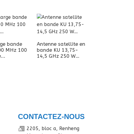
rge bande
Antenne satellite en
00 MHz 100
bande KU 13,75-
Amplificateur de
...
14,5 GHz 250 W…
puissance haute
puissance GaN 
W 3-4 GHz
CONTACTEZ-NOUS
2205, bloc a, Renheng