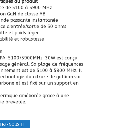
stiques du produit
nce de 5100 à 5900 MHz
ion GaN de classe AB
ande passante instantanée
ce d'entrée/sortie de 50 ohms
aille et poids léger
abilité et robustesse
on
PA-5100/5900MHz-30W est conçu
sage général. Sa plage de fréquences
onnement est de 5100 à 5900 MHz. Il
 technologie du nitrure de gallium sur
arbone et est fixé sur un support en
hermique améliorée grâce à une
ie brevetée.
TEZ-NOUS