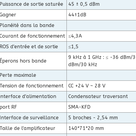
Puissance de sortie saturée
45 ± 0,5 dBm
Gagner
44±1dB
Planéité dans la bande
Courant de fonctionnement
≤4,3A
ROS d'entrée et de sortie
≤1,5
9 kHz à 1 GHz : ≤ -36 dBm/
Éperons hors bande
dBm/30 kHz
Perte maximale
Tension de fonctionnement
CC +24 V ~ 28 V
interface d'alimentation
Condensateur traversant
port RF
SMA-KFD
Interface de surveillance
5 broches - 2,54 mm
Taille de l'amplificateur
140*71*20 mm