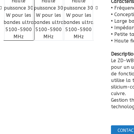
Caractéri
• Fréque
• Concept
• Large b
• Impédan
• Petite t
• Haute fi
Descripti
Le ZD-WB
pour un u
de foncti
utilise la
silicium-c
cuivre.
Gestion t
technolog
CONTAC