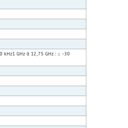
30 kHz
1 GHz à 12,75 GHz : ≤ -30