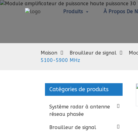
Produits
À Propos De 
Maison
Brouilleur de signal
Mod
5100-5900 MHz
Catégories de produits
Loading...
Loading...
Système radar à antenne
réseau phasée
Brouilleur de signal