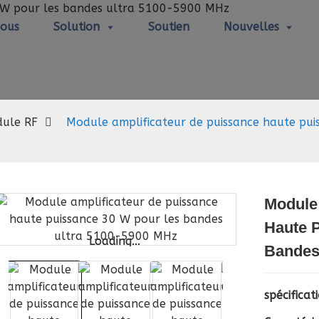
Nous
Solution
Soutien
Nouvelles
Module RF
ule RF
Module amplificateur de puissance haute pui
Module
Haute 
Loading...
Loading...
Bandes
spécificat